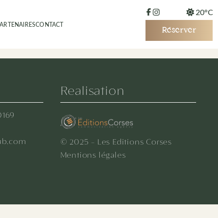
20°C
ARTENAIRES
CONTACT
Réserver
Realisation
0169
ub.com
© 2025 - Les Editions Corses
Mentions légales