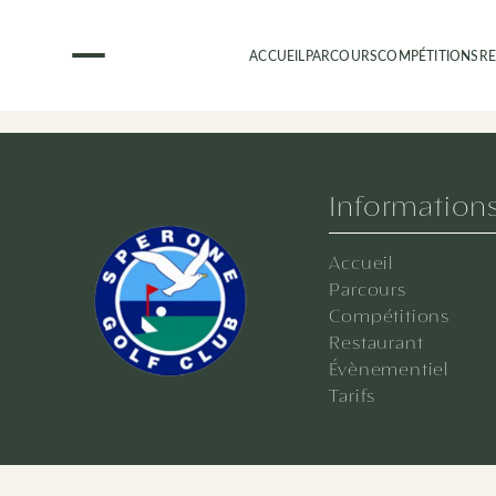
ACCUEIL
PARCOURS
COMPÉTITIONS
R
Information
Accueil
Parcours
Compétitions
Restaurant
Évènementiel
Tarifs