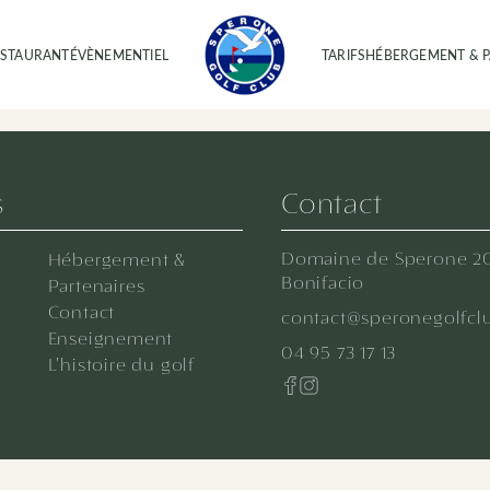
ESTAURANT
ÉVÈNEMENTIEL
TARIFS
HÉBERGEMENT & P
s
Contact
Domaine de Sperone
2
Hébergement &
Bonifacio
Partenaires
Contact
contact@speronegolfcl
Enseignement
04 95 73 17 13
L'histoire du golf
ACCUEIL
PARCOURS
COMPÉTITIONS